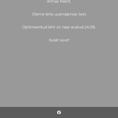
Armas Klient.
Oleme lehe uuendamise teel.
Optimeeritud leht on taas avatud 24.08.
Ilusat suve!