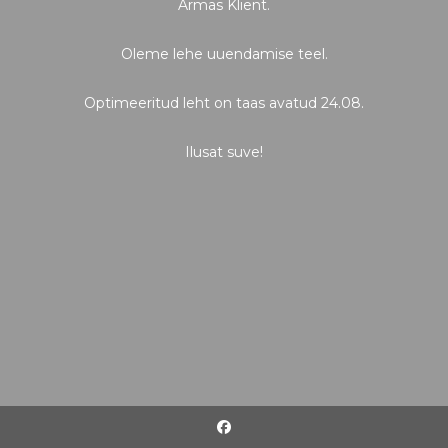
Armas Klient.
Oleme lehe uuendamise teel.
Optimeeritud leht on taas avatud 24.08.
Ilusat suve!