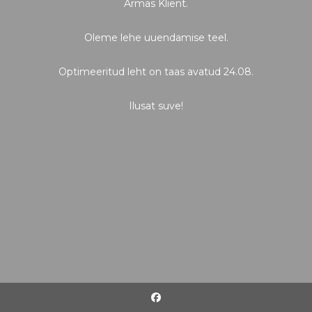
Armas Klient.
Oleme lehe uuendamise teel.
Optimeeritud leht on taas avatud 24.08.
Ilusat suve!